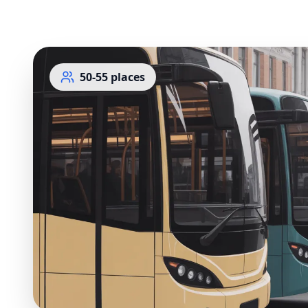
50-55
places