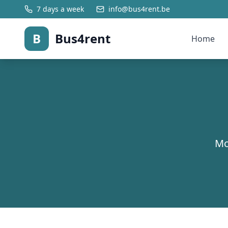
7 days a week
info@bus4rent.be
B
Bus4rent
Home
Mo