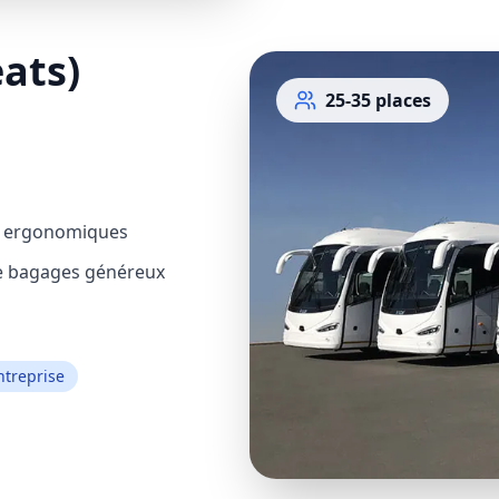
ats)
25-35
places
s ergonomiques
e bagages généreux
treprise