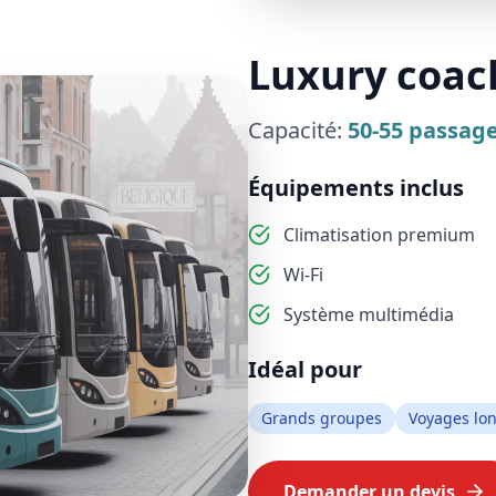
Luxury coach
Capacité:
50-55
passage
Équipements inclus
Climatisation premium
Wi-Fi
Système multimédia
Idéal pour
Grands groupes
Voyages lo
Demander un devis